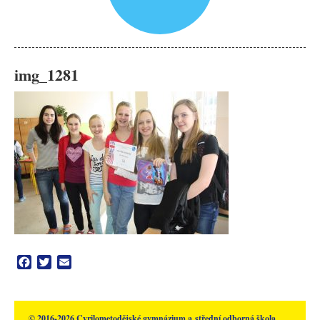
img_1281
Facebook
Twitter
Email
© 2016-2026 Cyrilometodějské gymnázium a střední odborná škola