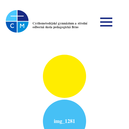
Cyrilometodějské gymnázium a střední
odborná škola pedagogická Brno
img_1281