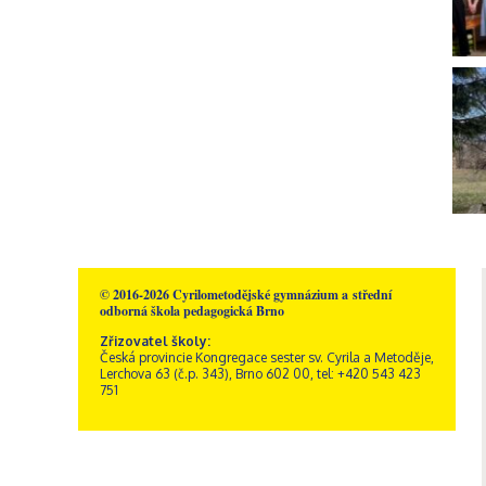
© 2016-2026 Cyrilometodějské gymnázium a střední
odborná škola pedagogická Brno
Zřizovatel školy:
Česká provincie Kongregace sester sv. Cyrila a Metoděje,
Lerchova 63 (č.p. 343), Brno 602 00, tel: +420 543 423
751