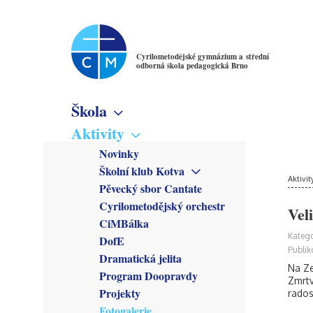
Cyrilometodějské gymnázium a střední
odborná škola pedagogická Brno
Škola
Základní informace
Aktivity
Virtuální prohlídka
Novinky
Školné
Školní klub Kotva
Denní studium
Poslání školy
Aktivit
Obecné informace
Pěvecký sbor Cantate
Večerní studium
Studijní obory
Členové
Cyrilometodějský orchestr
Gymnázium
Vel
Předmětové sekce
Kroužky
CiMBálka
Pedagogické lyceum
Český jazyk
Zřizovatel
Připravuje se
Katego
DofE
Předškolní a mimoškolní
Matematika
Školská rada
Co se stalo
Publik
pedagogika
Dramatická jelita
Anglický jazyk
Rada školy
Na Ze
Program Doopravdy
Německý jazyk
CM Parlament
Zmrtv
Francouzský jazyk
Projekty
rados
Společenství přátel školy
Latina
Fotogalerie