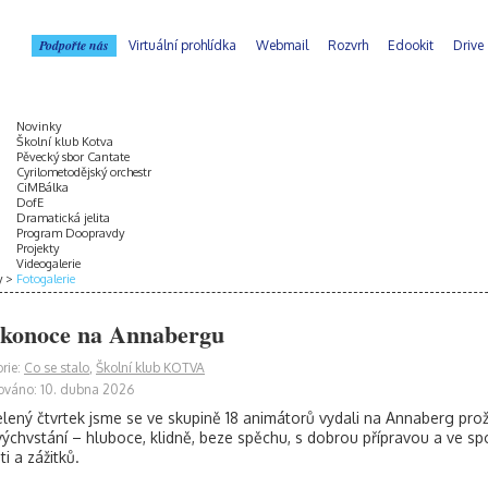
Podpořte nás
Virtuální prohlídka
Webmail
Rozvrh
Edookit
Drive
Novinky
Školní klub Kotva
Pěvecký sbor Cantate
Cyrilometodějský orchestr
CiMBálka
DofE
Dramatická jelita
Program Doopravdy
Projekty
Videogalerie
y
Fotogalerie
ikonoce na Annabergu
rie:
Co se stalo
,
Školní klub KOTVA
ováno: 10. dubna 2026
lený čtvrtek jsme se ve skupině 18 animátorů vydali na Annaberg prož
ýchvstání – hluboce, klidně, beze spěchu, s dobrou přípravou a ve spo
ti a zážitků.