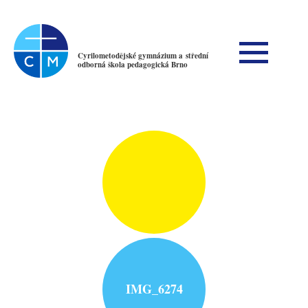
Cyrilometodějské gymnázium a střední
odborná škola pedagogická Brno
IMG_6274