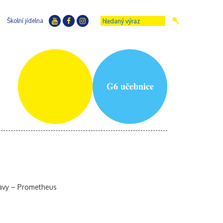
Školní jídelna
G6 učebnice
stavy – Prometheus