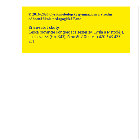
© 2016-2026 Cyrilometodějské gymnázium a střední
odborná škola pedagogická Brno
Zřizovatel školy:
Česká provincie Kongregace sester sv. Cyrila a Metoděje,
Lerchova 63 (č.p. 343), Brno 602 00, tel: +420 543 423
751