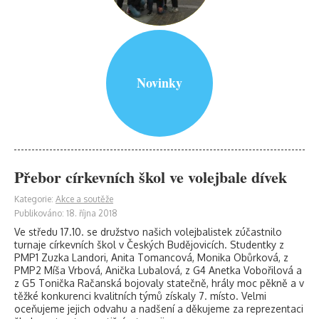
Novinky
Přebor církevních škol ve volejbale dívek
Kategorie:
Akce a soutěže
Publikováno: 18. října 2018
Ve středu 17.10. se družstvo našich volejbalistek zúčastnilo
turnaje církevních škol v Českých Budějovicích. Studentky z
PMP1 Zuzka Landori, Anita Tomancová, Monika Obůrková, z
PMP2 Míša Vrbová, Anička Lubalová, z G4 Anetka Vobořilová a
z G5 Tonička Račanská bojovaly statečně, hrály moc pěkně a v
těžké konkurenci kvalitních týmů získaly 7. místo. Velmi
oceňujeme jejich odvahu a nadšení a děkujeme za reprezentaci