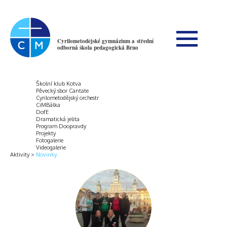
Cyrilometodějské gymnázium a střední
odborná škola pedagogická Brno
Školní klub Kotva
Pěvecký sbor Cantate
Cyrilometodějský orchestr
CiMBálka
DofE
Dramatická jelita
Program Doopravdy
Projekty
Fotogalerie
Videogalerie
Aktivity
Novinky