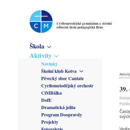
Cyrilometodějské gymnázium a střední
odborná škola pedagogická Brno
Škola
Základní informace
Aktivity
Virtuální prohlídka
Novinky
Školné
Školní klub Kotva
Denní studium
Poslání školy
Aktivit
Obecné informace
Pěvecký sbor Cantate
Večerní studium
Studijní obory
Členové
Cyrilometodějský orchestr
Gymnázium
39.
Předmětové sekce
Kroužky
CiMBálka
Pedagogické lyceum
Český jazyk
Zřizovatel
Připravuje se
Katego
DofE
Předškolní a mimoškolní
Matematika
Školská rada
Co se stalo
Publik
pedagogika
Dramatická jelita
Anglický jazyk
Rada školy
Časop
Program Doopravdy
Německý jazyk
CM Parlament
svých
Francouzský jazyk
Projekty
Společenství přátel školy
Latina
Fotogalerie
Vedle