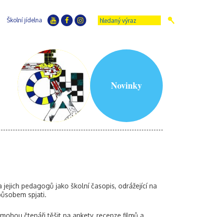
Školní jídelna
Novinky
 jejich pedagogů jako školní časopis, odrážející na
působem spjati.
mohou čtenáři těšit na ankety, recenze filmů a