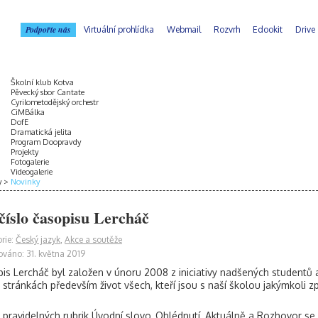
Podpořte nás
Virtuální prohlídka
Webmail
Rozvrh
Edookit
Drive
Školní klub Kotva
Pěvecký sbor Cantate
Cyrilometodějský orchestr
CiMBálka
DofE
Dramatická jelita
Program Doopravdy
Projekty
Fotogalerie
Videogalerie
y
Novinky
 číslo časopisu Lercháč
rie:
Český jazyk
,
Akce a soutěže
ováno: 31. května 2019
is Lercháč byl založen v únoru 2008 z iniciativy nadšených studentů a
 stránkách především život všech, kteří jsou s naší školou jakýmkoli z
 pravidelných rubrik Úvodní slovo, Ohlédnutí, Aktuálně a Rozhovor se 