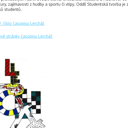
atury, zajímavosti z hudby a sportu či vtipy. Oddíl Studentská tvorba j
ů studentů.
. číslo časopisu Lercháč
é stránky časopisu Lercháč