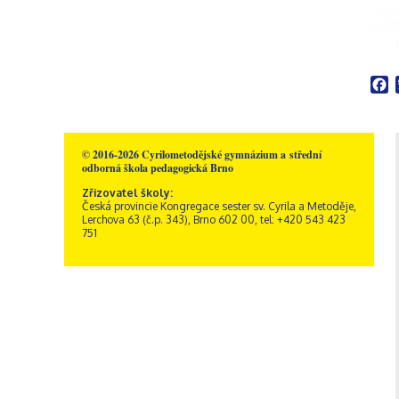
F
© 2016-2026 Cyrilometodějské gymnázium a střední
odborná škola pedagogická Brno
Zřizovatel školy:
Česká provincie Kongregace sester sv. Cyrila a Metoděje,
Lerchova 63 (č.p. 343), Brno 602 00, tel: +420 543 423
751