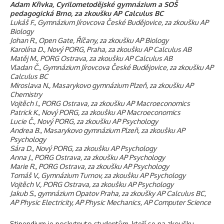
Adam Křivka, Cyrilometodějské gymnázium a SOŠ
pedagogická Brno, za zkoušku AP Calculus BC
Lukáš F., Gymnázium Jírovcova České Budějovice, za zkoušku AP
Biology
Johan R., Open Gate, Říčany, za zkoušku AP Biology
Karolína D., Nový PORG, Praha, za zkoušku AP Calculus AB
Matěj M., PORG Ostrava, za zkoušku AP Calculus AB
Vladan Č., Gymnázium Jírovcova České Budějovice, za zkoušku AP
Calculus BC
Miroslava N., Masarykovo gymnázium Plzeň, za zkoušku AP
Chemistry
Vojtěch I., PORG Ostrava, za zkoušku AP Macroeconomics
Patrick K., Nový PORG, za zkoušku AP Macroeconomics
Lucie Č., Nový PORG, za zkoušku AP Psychology
Andrea B., Masarykovo gymnázium Plzeň, za zkoušku AP
Psychology
Sára D., Nový PORG, za zkoušku AP Psychology
Anna J., PORG Ostrava, za zkoušku AP Psychology
Marie R., PORG Ostrava, za zkoušku AP Psychology
Tomáš V., Gymnázium Turnov, za zkoušku AP Psychology
Vojtěch V., PORG Ostrava, za zkoušku AP Psychology
Jakub S., gymnázium Opatov Praha, za zkoušky AP Calculus BC,
AP Physic Electricity, AP Physic Mechanics, AP Computer Science
Stipendium je poskytnuto studentům, kteří se na zkoušku