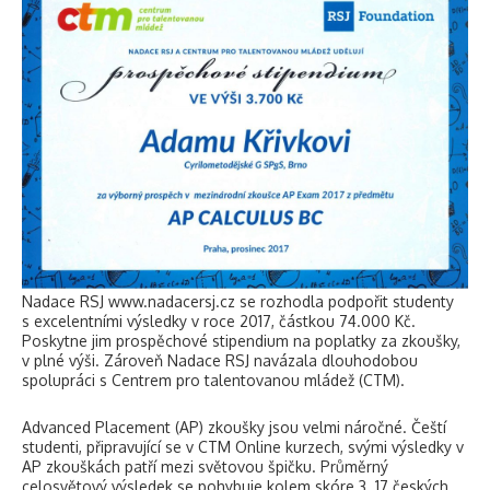
Nadace RSJ www.nadacersj.cz se rozhodla podpořit studenty
s excelentními výsledky v roce 2017, částkou 74.000 Kč.
Poskytne jim prospěchové stipendium na poplatky za zkoušky,
v plné výši. Zároveň Nadace RSJ navázala dlouhodobou
spolupráci s Centrem pro talentovanou mládež (CTM).
Advanced Placement (AP) zkoušky jsou velmi náročné. Čeští
studenti, připravující se v CTM Online kurzech, svými výsledky v
AP zkouškách patří mezi světovou špičku. Průměrný
celosvětový výsledek se pohybuje kolem skóre 3. 17 českých