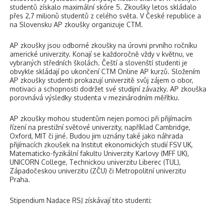
studentů získalo maximální skóre 5. Zkoušky letos skládalo
přes 2,7 milionů studentů z celého světa. V České republice a
na Slovensku AP zkoušky organizuje CTM.
AP zkoušky jsou odborné zkoušky na úrovni prvního ročníku
americké univerzity. Konají se každoročně vždy v květnu, ve
vybraných středních školách. Čeští a slovenští studenti je
obvykle skládají po ukončení CTM Online AP kurzů. Složením
AP zkoušky studenti prokazují univerzitě svůj zájem o obor,
motivaci a schopnosti dodržet své studijní závazky. AP zkouška
porovnává výsledky studenta v mezinárodním měřítku.
AP zkoušky mohou studentům nejen pomoci při přijímacím
řízení na prestižní světové univerzity, například Cambridge,
Oxford, MIT či jiné. Budou jim uznány také jako náhrada
přijímacích zkoušek na Institut ekonomických studií FSV UK,
Matematicko-fyzikální fakultu Univerzity Karlovy (MFF UK),
UNICORN College, Technickou univerzitu Liberec (TUL),
Západočeskou univerzitu (ZČU) či Metropolitní univerzitu
Praha.
Stipendium Nadace RSJ získávají tito studenti: