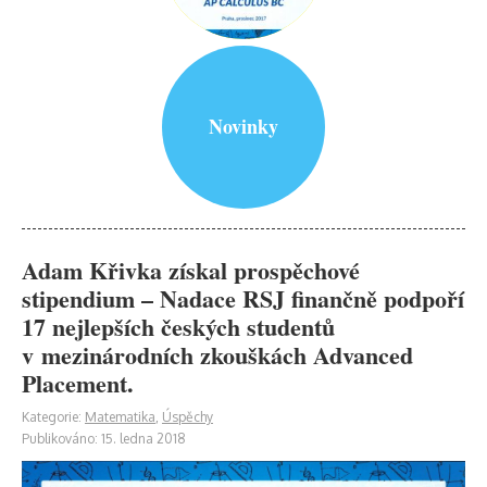
Novinky
Adam Křivka získal prospěchové
stipendium – Nadace RSJ finančně podpoří
17 nejlepších českých studentů
v mezinárodních zkouškách Advanced
Placement.
Kategorie:
Matematika
,
Úspěchy
Publikováno: 15. ledna 2018