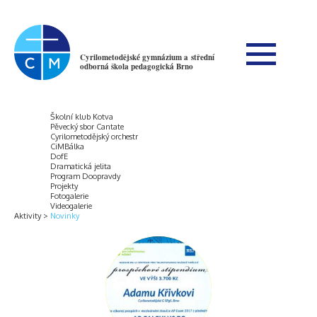
Cyrilometodějské gymnázium a střední
odborná škola pedagogická Brno
Školní klub Kotva
Pěvecký sbor Cantate
Cyrilometodějský orchestr
CiMBálka
DofE
Dramatická jelita
Program Doopravdy
Projekty
Fotogalerie
Videogalerie
Aktivity
Novinky