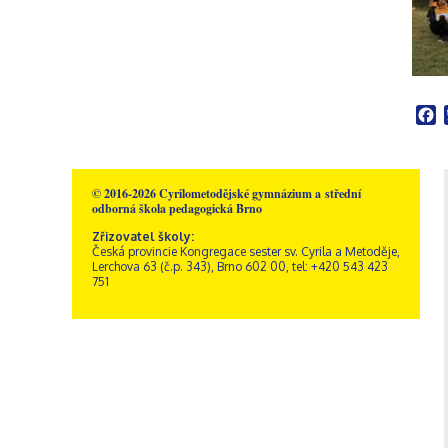
Školní poradenské
Rakousko – Sacré Coeur
Videogalerie
Správní zaměstnanci
Přírodní vědy
pracoviště
Zřizovatel školy
Informatika
Výchovný poradce
Historie školy
Společenské vědy
Školní metodik prevence
Dokumenty a formuláře
Pedagogika a
Speciální pedagog
Sportovní areál sv. Josefa
psychologie
Školní psycholog
F
Akce
GDPR, ochrana
Křesťanská výchova
oznamovatelů
Výchovný poradce –
Obecné informace
Hudební výchova
kariérový poradce
Kamerový systém
Správa areálu
Výtvarná výchova
Naši sponzoři
Otvírací doba a ceník
Tělesná výchova
© 2016-2026 Cyrilometodějské gymnázium a střední
odborná škola pedagogická Brno
Dramatická výchova
Zřizovatel školy:
Česká provincie Kongregace sester sv. Cyrila a Metoděje,
Lerchova 63 (č.p. 343), Brno 602 00, tel: +420 543 423
751