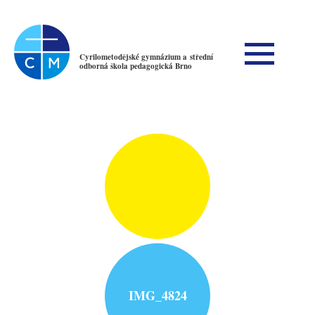
Cyrilometodějské gymnázium a střední
odborná škola pedagogická Brno
IMG_4824