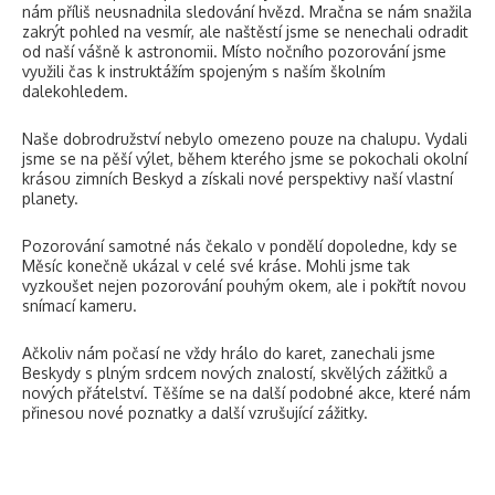
nám příliš neusnadnila sledování hvězd. Mračna se nám snažila
zakrýt pohled na vesmír, ale naštěstí jsme se nenechali odradit
od naší vášně k astronomii. Místo nočního pozorování jsme
využili čas k instruktážím spojeným s naším školním
dalekohledem.
Naše dobrodružství nebylo omezeno pouze na chalupu. Vydali
jsme se na pěší výlet, během kterého jsme se pokochali okolní
krásou zimních Beskyd a získali nové perspektivy naší vlastní
planety.
Pozorování samotné nás čekalo v pondělí dopoledne, kdy se
Měsíc konečně ukázal v celé své kráse. Mohli jsme tak
vyzkoušet nejen pozorování pouhým okem, ale i pokřtít novou
snímací kameru.
Ačkoliv nám počasí ne vždy hrálo do karet, zanechali jsme
Beskydy s plným srdcem nových znalostí, skvělých zážitků a
nových přátelství. Těšíme se na další podobné akce, které nám
přinesou nové poznatky a další vzrušující zážitky.