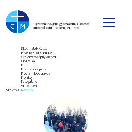
Cyrilometodějské gymnázium a střední
odborná škola pedagogická Brno
Školní klub Kotva
Pěvecký sbor Cantate
Cyrilometodějský orchestr
CiMBálka
DofE
Dramatická jelita
Program Doopravdy
Projekty
Fotogalerie
Videogalerie
Aktivity
Novinky