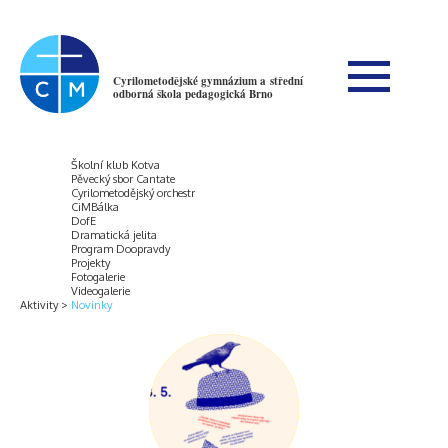
Cyrilometodějské gymnázium a střední
odborná škola pedagogická Brno
Školní klub Kotva
Pěvecký sbor Cantate
Cyrilometodějský orchestr
CiMBálka
DofE
Dramatická jelita
Program Doopravdy
Projekty
Fotogalerie
Videogalerie
Aktivity
Novinky