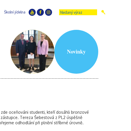
Školní jídelna
Novinky
 zde oceňováni studenti, kteří dosáhli bronzové
ho zástupce. Tereza Šebestová z PL2 úspěšně
ejeme odhodlání při plnění stříbrné úrovně.