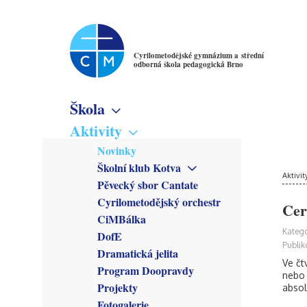
Cyrilometodějské gymnázium a střední
odborná škola pedagogická Brno
Škola
Základní informace
Aktivity
Virtuální prohlídka
Novinky
Školné
Školní klub Kotva
Denní studium
Poslání školy
Aktivit
Obecné informace
Pěvecký sbor Cantate
Večerní studium
Studijní obory
Členové
Cyrilometodějský orchestr
Gymnázium
Cer
Předmětové sekce
Kroužky
CiMBálka
Pedagogické lyceum
Český jazyk
Zřizovatel
Připravuje se
Katego
DofE
Předškolní a mimoškolní
Matematika
Školská rada
Co se stalo
Publik
pedagogika
Dramatická jelita
Anglický jazyk
Rada školy
Ve čt
Program Doopravdy
Německý jazyk
CM Parlament
nebo 
Francouzský jazyk
Projekty
absol
Společenství přátel školy
Latina
Fotogalerie