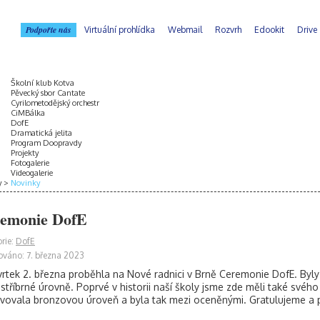
Podpořte nás
Virtuální prohlídka
Webmail
Rozvrh
Edookit
Drive
Školní klub Kotva
Pěvecký sbor Cantate
Cyrilometodějský orchestr
CiMBálka
DofE
Dramatická jelita
Program Doopravdy
Projekty
Fotogalerie
Videogalerie
y
Novinky
emonie DofE
rie:
DofE
ováno: 7. března 2023
vrtek 2. března proběhla na Nové radnici v Brně Ceremonie DofE. Byly
stříbrné úrovně. Poprvé v historii naší školy jsme zde měli také své
vovala bronzovou úroveň a byla tak mezi oceněnými. Gratulujeme a př