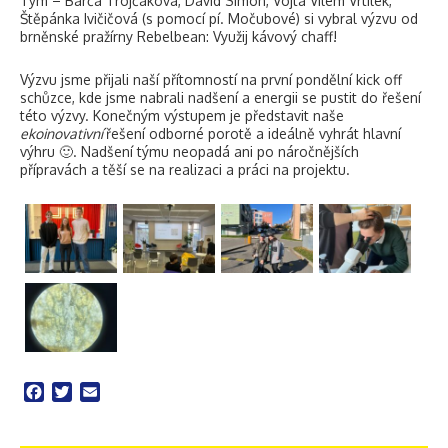
Tým – Barča Trojčáková, David Simon, Vojta Vilém Vrtílek,
Štěpánka Ivičičová (s pomocí pí. Močubové) si vybral výzvu od
brněnské pražírny Rebelbean: Využij kávový chaff!
Výzvu jsme přijali naší přítomností na první pondělní kick off
schůzce, kde jsme nabrali nadšení a energii se pustit do řešení
této výzvy. Konečným výstupem je představit naše
ekoinovativní
řešení odborné porotě a ideálně vyhrát hlavní
výhru 🙂. Nadšení týmu neopadá ani po náročnějších
přípravách a těší se na realizaci a práci na projektu.
Facebook
Twitter
Email