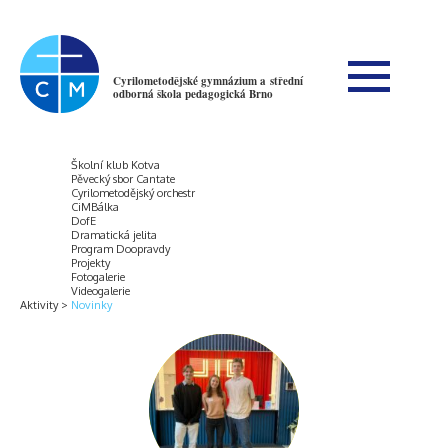
Cyrilometodějské gymnázium a střední
odborná škola pedagogická Brno
Školní klub Kotva
Pěvecký sbor Cantate
Cyrilometodějský orchestr
CiMBálka
DofE
Dramatická jelita
Program Doopravdy
Projekty
Fotogalerie
Videogalerie
Aktivity
Novinky