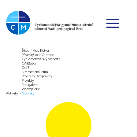
Cyrilometodějské gymnázium a střední
odborná škola pedagogická Brno
Školní klub Kotva
Pěvecký sbor Cantate
Cyrilometodějský orchestr
CiMBálka
DofE
Dramatická jelita
Program Doopravdy
Projekty
Fotogalerie
Videogalerie
Aktivity
Novinky