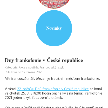
Novinky
Dny frankofonie v České republice
Kategorie:
Akce a soutěže
,
Francouzský jazyk
Publikováno: 19. března 2021
Milí francouzštináři, březen je tradičním měsícem frankofonie.
V rámci
22. ročníku Dnů frankofonie v České republice
se koná
ve čtvrtek 25. 3. v 18:00 hodin online kvíz na téma: Frankofonie
2021: jeden jazyk, řada zemí a otázek.
Kde byste v Paříži našli Sochu svobody? Víte, jaký je rozdíl mezi