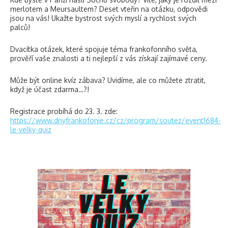
merlotem a Meursaultem? Deset vteřin na otázku, odpovědi
jsou na vás! Ukažte bystrost svých myslí a rychlost svých
palců!
Dvacítka otázek, které spojuje téma frankofonního světa,
prověří vaše znalosti a ti nejlepší z vás získají zajímavé ceny.
Může být online kvíz zábava? Uvidíme, ale co můžete ztratit,
když je účast zdarma…?!
Registrace probíhá do 23. 3. zde:
https://www.dnyfrankofonie.cz/cz/program/soutez/event1684-
le-velky-quiz