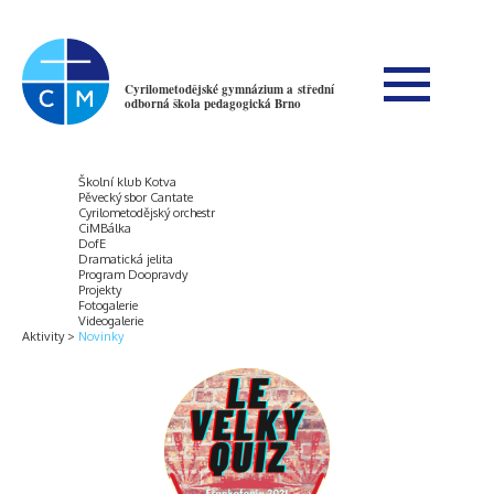
Cyrilometodějské gymnázium a střední
odborná škola pedagogická Brno
Školní klub Kotva
Pěvecký sbor Cantate
Cyrilometodějský orchestr
CiMBálka
DofE
Dramatická jelita
Program Doopravdy
Projekty
Fotogalerie
Videogalerie
Aktivity
Novinky