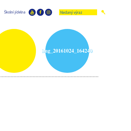
Školní jídelna
img_20161024_164240