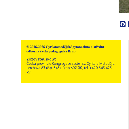
Školní poradenské
Rakousko – Sacré Coeur
Videogalerie
Správní zaměstnanci
Přírodní vědy
pracoviště
Zřizovatel školy
Informatika
Výchovný poradce
Historie školy
Společenské vědy
Školní metodik prevence
Dokumenty a formuláře
Pedagogika a
F
Speciální pedagog
Sportovní areál sv. Josefa
psychologie
Školní psycholog
Akce
GDPR, ochrana
Křesťanská výchova
oznamovatelů
Výchovný poradce –
Obecné informace
Hudební výchova
kariérový poradce
Kamerový systém
© 2016-2026 Cyrilometodějské gymnázium a střední
Správa areálu
Výtvarná výchova
odborná škola pedagogická Brno
Naši sponzoři
Otvírací doba a ceník
Tělesná výchova
Zřizovatel školy:
Dramatická výchova
Česká provincie Kongregace sester sv. Cyrila a Metoděje,
Lerchova 63 (č.p. 343), Brno 602 00, tel: +420 543 423
751