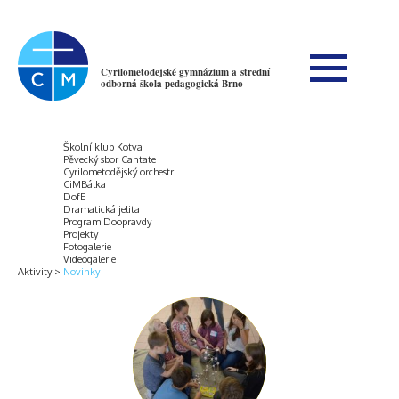
Cyrilometodějské gymnázium a střední
odborná škola pedagogická Brno
Školní klub Kotva
Pěvecký sbor Cantate
Cyrilometodějský orchestr
CiMBálka
DofE
Dramatická jelita
Program Doopravdy
Projekty
Fotogalerie
Videogalerie
Aktivity
Novinky