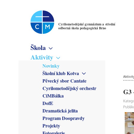
Cyrilometodějské gymnázium a střední
odborná škola pedagogická Brno
Škola
Základní informace
Aktivity
Virtuální prohlídka
Novinky
Školné
Školní klub Kotva
Denní studium
Poslání školy
Aktivit
Obecné informace
Pěvecký sbor Cantate
Večerní studium
Studijní obory
Členové
Cyrilometodějský orchestr
Gymnázium
G3 
Předmětové sekce
Kroužky
CiMBálka
Pedagogické lyceum
Český jazyk
Zřizovatel
Připravuje se
Katego
DofE
Předškolní a mimoškolní
Matematika
Školská rada
Co se stalo
Publik
pedagogika
Dramatická jelita
Anglický jazyk
Rada školy
Program Doopravdy
Německý jazyk
CM Parlament
Francouzský jazyk
Projekty
Společenství přátel školy
Latina
Fotogalerie