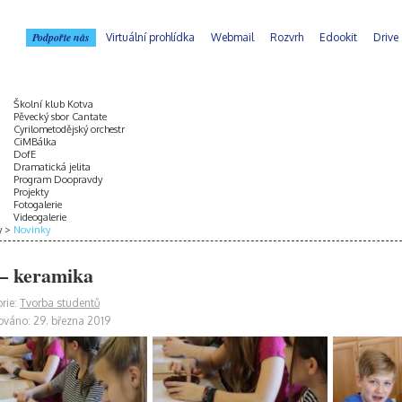
Podpořte nás
Virtuální prohlídka
Webmail
Rozvrh
Edookit
Drive
Školní klub Kotva
Pěvecký sbor Cantate
Cyrilometodějský orchestr
CiMBálka
DofE
Dramatická jelita
Program Doopravdy
Projekty
Fotogalerie
Videogalerie
y
Novinky
– keramika
rie:
Tvorba studentů
ováno: 29. března 2019