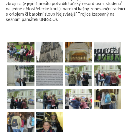
zbrojnici (v jejímž areálu potvrdili loňský rekord osmi studentů
na jedné dělostřelecké kouli), barokní kašny, renesanční radnici
s orlojem či barokní sloup Nejsvětější Trojice (zapsaný na
seznam památek UNESCO).