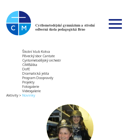
Cyrilometodějské gymnázium a střední
odborná škola pedagogická Brno
Školní klub Kotva
Pěvecký sbor Cantate
Cyrilometodějský orchestr
CiMBálka
DofE
Dramatická jelita
Program Doopravdy
Projekty
Fotogalerie
Videogalerie
Aktivity
Novinky