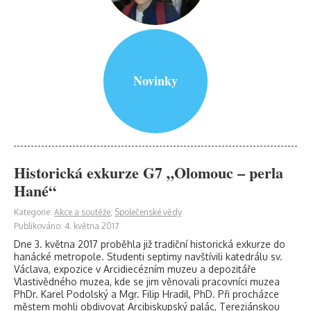
Novinky
Historická exkurze G7 „Olomouc – perla
Hané“
Kategorie:
Akce a soutěže
,
Společenské vědy
Publikováno: 4. května 2017
Dne 3. května 2017 proběhla již tradiční historická exkurze do
hanácké metropole. Studenti septimy navštívili katedrálu sv.
Václava, expozice v Arcidiecézním muzeu a depozitáře
Vlastivědného muzea, kde se jim věnovali pracovníci muzea
PhDr. Karel Podolský a Mgr. Filip Hradil, PhD. Při procházce
městem mohli obdivovat Arcibiskupský palác, Tereziánskou