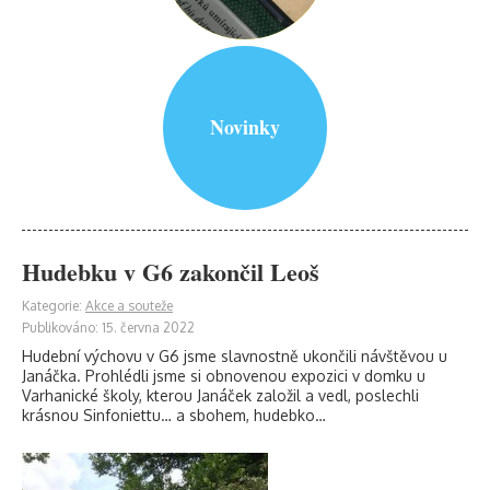
Novinky
Hudebku v G6 zakončil Leoš
Kategorie:
Akce a souteže
Publikováno: 15. června 2022
Hudební výchovu v G6 jsme slavnostně ukončili návštěvou u
Janáčka. Prohlédli jsme si obnovenou expozici v domku u
Varhanické školy, kterou Janáček založil a vedl, poslechli
krásnou Sinfoniettu… a sbohem, hudebko…