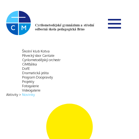
Cyrilometodějské gymnázium a střední
odborná škola pedagogická Brno
Školní klub Kotva
Pěvecký sbor Cantate
Cyrilometodějský orchestr
CiMBálka
DofE
Dramatická jelita
Program Doopravdy
Projekty
Fotogalerie
Videogalerie
Aktivity
Novinky