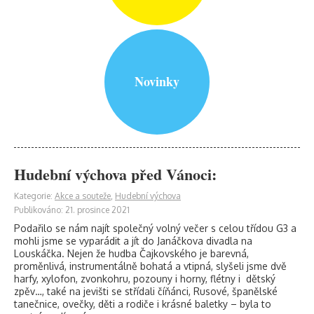
Novinky
Hudební výchova před Vánoci:
Kategorie:
Akce a souteže
,
Hudební výchova
Publikováno: 21. prosince 2021
Podařilo se nám najít společný volný večer s celou třídou G3 a
mohli jsme se vyparádit a jít do Janáčkova divadla na
Louskáčka. Nejen že hudba Čajkovského je barevná,
proměnlivá, instrumentálně bohatá a vtipná, slyšeli jsme dvě
harfy, xylofon, zvonkohru, pozouny i horny, flétny i dětský
zpěv…, také na jevišti se střídali číňánci, Rusové, španělské
tanečnice, ovečky, děti a rodiče i krásné baletky – byla to