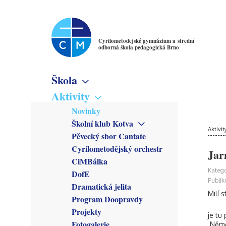
Cyrilometodějské gymnázium a střední
odborná škola pedagogická Brno
Škola
Základní informace
Aktivity
Virtuální prohlídka
Novinky
Školné
Školní klub Kotva
Denní studium
Poslání školy
Aktivit
Obecné informace
Pěvecký sbor Cantate
Večerní studium
Studijní obory
Členové
Cyrilometodějský orchestr
Gymnázium
Jar
Předmětové sekce
Kroužky
CiMBálka
Pedagogické lyceum
Český jazyk
Zřizovatel
Připravuje se
Katego
DofE
Předškolní a mimoškolní
Matematika
Školská rada
Co se stalo
Publik
pedagogika
Dramatická jelita
Anglický jazyk
Rada školy
Milí s
Program Doopravdy
Německý jazyk
CM Parlament
Francouzský jazyk
Projekty
Společenství přátel školy
je tu
Latina
Fotogalerie
Němce