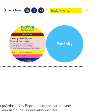
Školní jídelna
Novinky
ích prázdninách s Pepou a s otcem Jaroslavem
Součástí bude i připravený program.