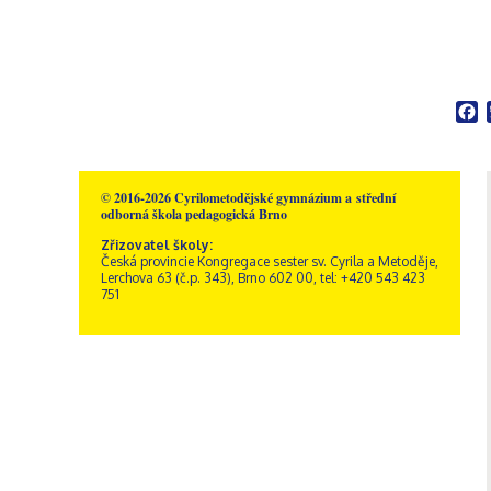
F
© 2016-2026 Cyrilometodějské gymnázium a střední
odborná škola pedagogická Brno
Zřizovatel školy:
Česká provincie Kongregace sester sv. Cyrila a Metoděje,
Lerchova 63 (č.p. 343), Brno 602 00, tel: +420 543 423
751