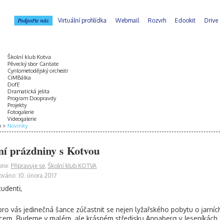
Podpořte nás
Virtuální prohlídka
Webmail
Rozvrh
Edookit
Drive
Školní klub Kotva
Pěvecký sbor Cantate
Cyrilometodějský orchestr
CiMBálka
DofE
Dramatická jelita
Program Doopravdy
Projekty
Fotogalerie
Videogalerie
y
Novinky
ní prázdniny s Kotvou
rie:
Připravuje se
,
Školní klub KOTVA
ováno: 10. února 2017
tudenti,
 pro vás jedinečná šance zúčastnit se nejen lyžařského pobytu o jarn
m. Budeme v malém, ale krásném středisku Annaberg v Jeseníkách. 