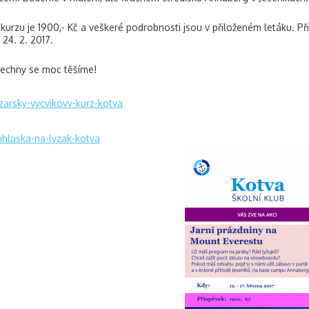
kurzu je 1900,- Kč a veškeré podrobnosti jsou v přiloženém letáku. Př
 24. 2. 2017.
echny se moc těšíme!
yzarsky-vycvikovy-kurz-kotva
rihlaska-na-lyzak-kotva