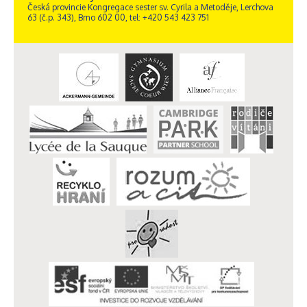
Česká provincie Kongregace sester sv. Cyrila a Metoděje, Lerchova
63 (č.p. 343), Brno 602 00, tel: +420 543 423 751