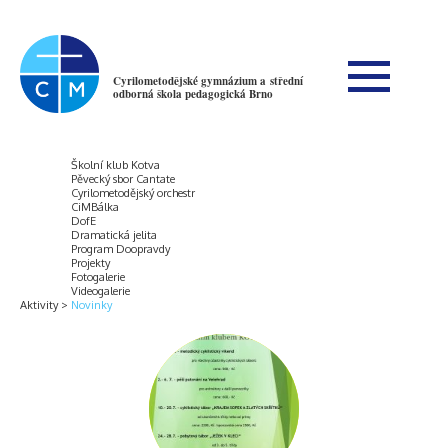
Cyrilometodějské gymnázium a střední
odborná škola pedagogická Brno
Školní klub Kotva
Pěvecký sbor Cantate
Cyrilometodějský orchestr
CiMBálka
DofE
Dramatická jelita
Program Doopravdy
Projekty
Fotogalerie
Videogalerie
Aktivity
Novinky