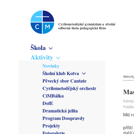
Cyrilometodějské gymnázium a střední
odborná škola pedagogická Brno
Škola
Základní informace
Aktivity
Virtuální prohlídka
Novinky
Školné
Školní klub Kotva
Denní studium
Poslání školy
Aktivit
Obecné informace
Pěvecký sbor Cantate
Večerní studium
Studijní obory
Členové
Cyrilometodějský orchestr
Gymnázium
Mas
Předmětové sekce
Kroužky
CiMBálka
Pedagogické lyceum
Český jazyk
Zřizovatel
Připravuje se
Katego
DofE
Předškolní a mimoškolní
Matematika
Školská rada
Co se stalo
Publik
pedagogika
Dramatická jelita
Anglický jazyk
Rada školy
Milí r
Program Doopravdy
Německý jazyk
CM Parlament
Francouzský jazyk
Projekty
Společenství přátel školy
příšt
Latina
Fotogalerie
další