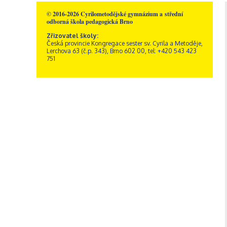
© 2016-2026 Cyrilometodějské gymnázium a střední
odborná škola pedagogická Brno
Zřizovatel školy:
Česká provincie Kongregace sester sv. Cyrila a Metoděje,
Lerchova 63 (č.p. 343), Brno 602 00, tel: +420 543 423
751