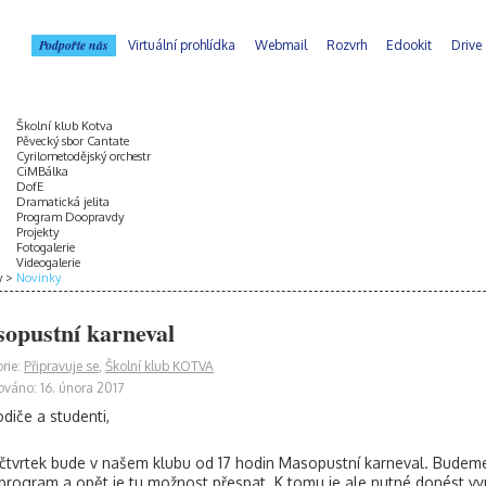
Podpořte nás
Virtuální prohlídka
Webmail
Rozvrh
Edookit
Drive
Školní klub Kotva
Pěvecký sbor Cantate
Cyrilometodějský orchestr
CiMBálka
DofE
Dramatická jelita
Program Doopravdy
Projekty
Fotogalerie
Videogalerie
y
Novinky
opustní karneval
rie:
Připravuje se
,
Školní klub KOTVA
ováno: 16. února 2017
odiče a studenti,
í čtvrtek bude v našem klubu od 17 hodin Masopustní karneval. Budeme 
 program a opět je tu možnost přespat. K tomu je ale nutné donést 