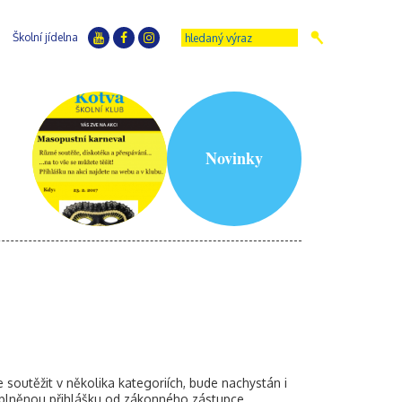
Školní jídelna
Novinky
soutěžit v několika kategoriích, bude nachystán i
vyplněnou přihlášku od zákonného zástupce.