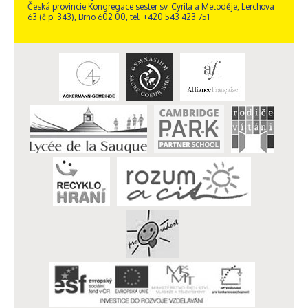
Česká provincie Kongregace sester sv. Cyrila a Metoděje, Lerchova
63 (č.p. 343), Brno 602 00, tel: +420 543 423 751