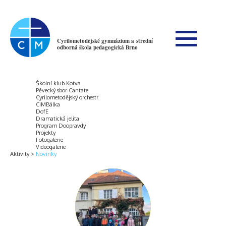
Cyrilometodějské gymnázium a střední
odborná škola pedagogická Brno
Školní klub Kotva
Pěvecký sbor Cantate
Cyrilometodějský orchestr
CiMBálka
DofE
Dramatická jelita
Program Doopravdy
Projekty
Fotogalerie
Videogalerie
Aktivity
Novinky