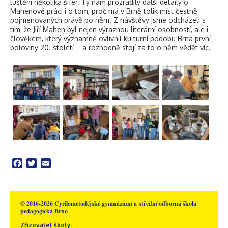
luštění několika šifer. Ty nám prozradily další detaily o
Mahenově práci i o tom, proč má v Brně tolik míst čestně
pojmenovaných právě po něm. Z návštěvy jsme odcházeli s
tím, že Jiří Mahen byl nejen výraznou literární osobností, ale i
člověkem, který významně ovlivnil kulturní podobu Brna první
poloviny 20. století – a rozhodně stojí za to o něm vědět víc.
Facebook
Twitter
Email
© 2016-2026 Cyrilometodějské gymnázium a střední odborná škola
pedagogická Brno
Zřizovatel školy: