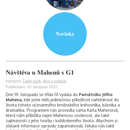
Novinky
Návštěva u Mahenů s G1
Kategorie:
Český jazyk
,
Akce a soutěže
Publikováno: 20. listopadu 2025
Dne 19. listopadu se třída G1 vydala do
Památníku Jiřího
Mahena
, kde jsme měli jedinečnou příležitost nahlédnout do
života tohoto významného brněnského knihovníka, básníka a
dramatika. Programem nás provedla sama Karla Mahenová,
která nám přiblížila nejen Mahenovu osobnost, ale také
zajímavosti z jeho tvorby i každodenního života. Abychom si
získané informace opravdu zapamatovali, čekalo nás také