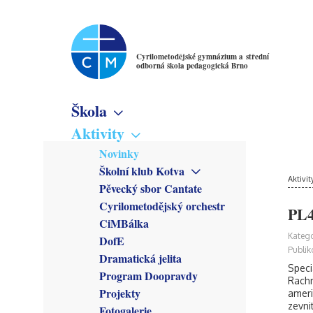
Cyrilometodějské gymnázium a střední
odborná škola pedagogická Brno
Škola
Základní informace
Aktivity
Virtuální prohlídka
Novinky
Školné
Školní klub Kotva
Denní studium
Poslání školy
Aktivit
Obecné informace
Pěvecký sbor Cantate
Večerní studium
Studijní obory
Členové
Cyrilometodějský orchestr
Gymnázium
PL4
Předmětové sekce
Kroužky
CiMBálka
Pedagogické lyceum
Český jazyk
Zřizovatel
Připravuje se
Katego
DofE
Předškolní a mimoškolní
Matematika
Školská rada
Co se stalo
Publik
pedagogika
Dramatická jelita
Anglický jazyk
Rada školy
Speci
Program Doopravdy
Německý jazyk
CM Parlament
Rachm
Francouzský jazyk
Projekty
ameri
Společenství přátel školy
zevnit
Latina
Fotogalerie