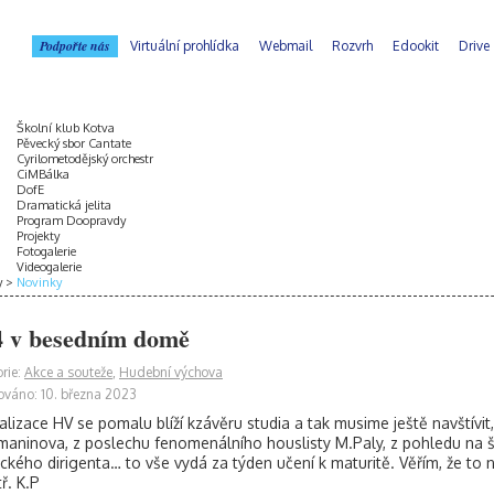
Podpořte nás
Virtuální prohlídka
Webmail
Rozvrh
Edookit
Drive
Školní klub Kotva
Pěvecký sbor Cantate
Cyrilometodějský orchestr
CiMBálka
DofE
Dramatická jelita
Program Doopravdy
Projekty
Fotogalerie
Videogalerie
y
Novinky
 v besedním domě
rie:
Akce a souteže
,
Hudební výchova
ováno: 10. března 2023
alizace HV se pomalu blíží kzávěru studia a tak musime ještě navštívit
aninova, z poslechu fenomenálního houslisty M.Paly, z pohledu na ši
ckého dirigenta… to vše vydá za týden učení k maturitě. Věřím, že to
ř. K.P