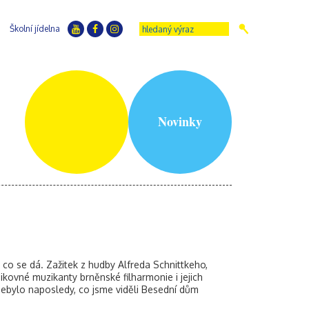
Školní jídelna
Novinky
, co se dá. Zažitek z hudby Alfreda Schnittkeho,
kovné muzikanty brněnské filharmonie i jejich
 nebylo naposledy, co jsme viděli Besední dům