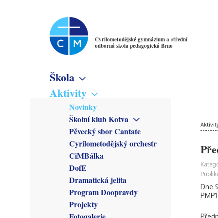
Cyrilometodějské gymnázium a střední
odborná škola pedagogická Brno
Škola
Základní informace
Aktivity
Virtuální prohlídka
Novinky
Školné
Školní klub Kotva
Denní studium
Poslání školy
Aktivit
Obecné informace
Pěvecký sbor Cantate
Večerní studium
Studijní obory
Členové
Cyrilometodějský orchestr
Gymnázium
Pře
Předmětové sekce
Kroužky
CiMBálka
Pedagogické lyceum
Český jazyk
Zřizovatel
Připravuje se
Katego
DofE
Předškolní a mimoškolní
Matematika
Školská rada
Co se stalo
Publik
pedagogika
Dramatická jelita
Anglický jazyk
Rada školy
Dne 9
Program Doopravdy
Německý jazyk
CM Parlament
PMP1 
Francouzský jazyk
Projekty
Společenství přátel školy
Latina
Fotogalerie
Předn