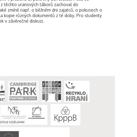
ý z těchto uranových táborů zachoval do
ké zmínil např. o běžném dni zajatců, o pokusech o
 a kopie různých dokumentů z té doby. Pro studenty
zek v závěrečné diskuzi.