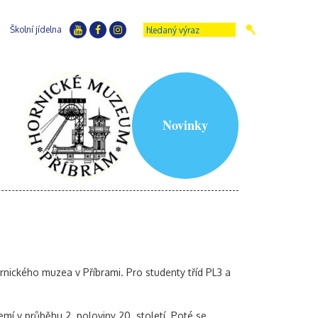
Školní jídelna
Novinky
Hornického muzea v Příbrami. Pro studenty tříd PL3 a
mí v průběhu 2. poloviny 20. století. Poté se