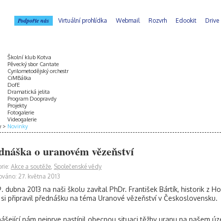
Podpořte nás
Virtuální prohlídka
Webmail
Rozvrh
Edookit
Drive
Školní klub Kotva
Pěvecký sbor Cantate
Cyrilometodějský orchestr
CiMBálka
DofE
Dramatická jelita
Program Doopravdy
Projekty
Fotogalerie
Videogalerie
y
Novinky
dnáška o uranovém vězeňství
rie:
Akce a soutěže
,
Společenské vědy
ováno: 27. května 2013
. dubna 2013 na naši školu zavítal PhDr. František Bártík, historik z 
si připravil přednášku na téma Uranové vězeňství v Československu.
ášející nám nejprve nastínil obecnou situaci těžby uranu na našem úze