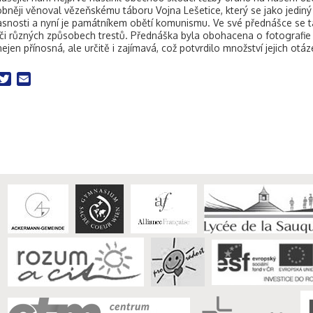
bněji věnoval vězeňskému táboru Vojna Lešetice, který se jako jedin
snosti a nyní je památníkem obětí komunismu. Ve své přednášce se ta
 či různých způsobech trestů. Přednáška byla obohacena o fotografie
nejen přínosná, ale určitě i zajímavá, což potvrdilo množství jejich otá
acebook
Twitter
Email