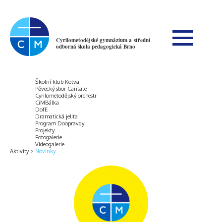
Cyrilometodějské gymnázium a střední
odborná škola pedagogická Brno
Školní klub Kotva
Pěvecký sbor Cantate
Cyrilometodějský orchestr
CiMBálka
DofE
Dramatická jelita
Program Doopravdy
Projekty
Fotogalerie
Videogalerie
Aktivity
Novinky