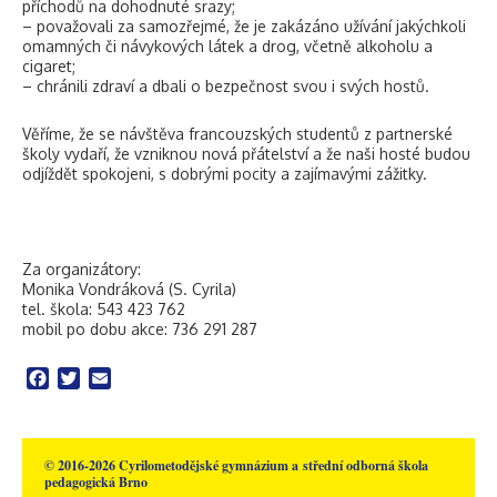
příchodů na dohodnuté srazy;
– považovali za samozřejmé, že je zakázáno užívání jakýchkoli
omamných či návykových látek a drog, včetně alkoholu a
cigaret;
– chránili zdraví a dbali o bezpečnost svou i svých hostů.
Věříme, že se návštěva francouzských studentů z partnerské
školy vydaří, že vzniknou nová přátelství a že naši hosté budou
odjíždět spokojeni, s dobrými pocity a zajímavými zážitky.
Za organizátory:
Monika Vondráková (S. Cyrila)
tel. škola: 543 423 762
mobil po dobu akce: 736 291 287
Facebook
Twitter
Email
© 2016-2026 Cyrilometodějské gymnázium a střední odborná škola
pedagogická Brno