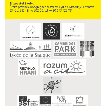
Zřizovatel školy:
Česká provincie Kongregace sester sv. Cyrila a Metoděje, Lerchova
63 (č.p. 343), Brno 602 00, tel: +420 543 423 751