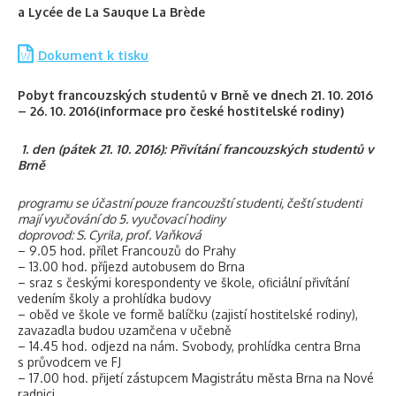
a Lycée de La Sauque La Brède
Dokument k tisku
Pobyt francouzských studentů v Brně ve dnech 21. 10. 2016
– 26. 10. 2016
(informace pro české hostitelské rodiny)
1.
den (pátek 21. 10. 2016): Přivítání francouzských studentů v
Brně
programu se účastní pouze francouzští studenti, čeští studenti
mají vyučování do 5. vyučovací hodiny
doprovod: S. Cyrila, prof. Vaňková
– 9.05 hod. přílet Francouzů do Prahy
– 13.00 hod. příjezd autobusem do Brna
– sraz s českými korespondenty ve škole, oficiální přivítání
vedením školy a prohlídka budovy
– oběd ve škole ve formě balíčku (zajistí hostitelské rodiny),
zavazadla budou uzamčena v učebně
– 14.45 hod. odjezd na nám. Svobody, prohlídka centra Brna
s průvodcem ve FJ
– 17.00 hod. přijetí zástupcem Magistrátu města Brna na Nové
radnici