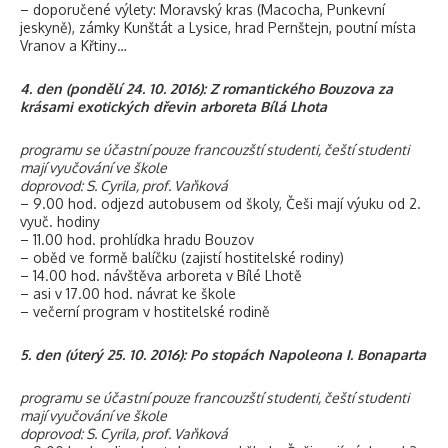
– doporučené výlety: Moravský kras (Macocha, Punkevní
jeskyně), zámky Kunštát a Lysice, hrad Pernštejn, poutní místa
Vranov a Křtiny…
4. den (pondělí 24. 10. 2016): Z romantického Bouzova za
krásami exotických dřevin arboreta Bílá Lhota
programu se účastní pouze francouzští studenti, čeští studenti
mají vyučování ve škole
doprovod: S. Cyrila, prof. Vaňková
– 9.00 hod. odjezd autobusem od školy, Češi mají výuku od 2.
vyuč. hodiny
– 11.00 hod. prohlídka hradu Bouzov
– oběd ve formě balíčku (zajistí hostitelské rodiny)
– 14.00 hod. návštěva arboreta v Bílé Lhotě
– asi v 17.00 hod. návrat ke škole
– večerní program v hostitelské rodině
5. den (úterý 25. 10. 2016): Po stopách Napoleona I. Bonaparta
programu se účastní pouze francouzští studenti, čeští studenti
mají vyučování ve škole
doprovod: S. Cyrila, prof. Vaňková