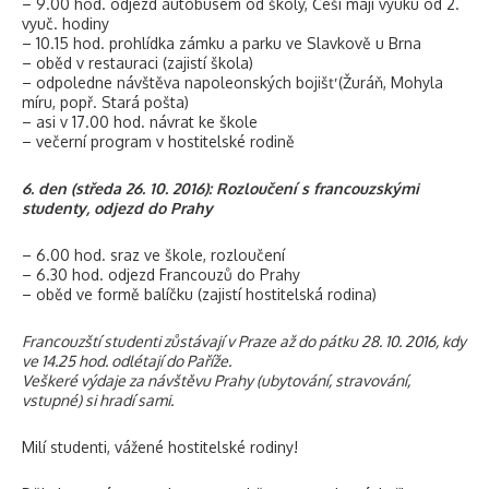
– 9.00 hod. odjezd autobusem od školy, Češi mají výuku od 2.
vyuč. hodiny
– 10.15 hod. prohlídka zámku a parku ve Slavkově u Brna
– oběd v restauraci (zajistí škola)
– odpoledne návštěva napoleonských bojišť (Žuráň, Mohyla
míru, popř. Stará pošta)
– asi v 17.00 hod. návrat ke škole
– večerní program v hostitelské rodině
6. den (středa 26. 10. 2016): Rozloučení s francouzskými
studenty, odjezd do Prahy
– 6.00 hod. sraz ve škole, rozloučení
– 6.30 hod. odjezd Francouzů do Prahy
– oběd ve formě balíčku (zajistí hostitelská rodina)
Francouzští studenti zůstávají v Praze až do pátku 28. 10. 2016, kdy
ve 14.25 hod. odlétají do Paříže.
Veškeré výdaje za návštěvu Prahy (ubytování, stravování,
vstupné) si hradí sami.
Milí studenti, vážené hostitelské rodiny!