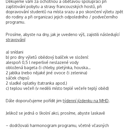
Děkujeme vám za ochotnou a obětavou spolupráci při
zajišťování pobytu a stravy francouzských hostů, při
dopravování studentů na místa srazu a po skončení výletu zpět
do rodiny a při organizaci jejich odpoledního / podvečerního
programu.
Prosíme, abyste na dny, jak je uvedeno výš, zajistili následující
stravování
:
a) snídani
b) pro dny výletů obědový balíček ve složení:
alespoň 0,5 l neperlivé neslazené vody
obložená bageta či chleby, pletýnka, houska…
2 jablka (nebo nějaké jiné ovoce či zelenina)
sáček chipsů
2 sladké oplatky (tatranka apod.)
c) teplou večeři (v neděli místo teplé večeře teplý oběd)
Dále doporučujeme pořídit jim
týdenní jízdenku na MHD
.
Jelikož se jedná o školní akci, prosíme, abyste laskavě
– dodržovali harmonogram programu, včetně včasných