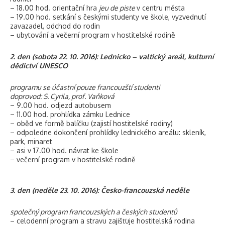
– 18.00 hod. orientační hra
jeu de piste
v centru města
– 19.00 hod. setkání s českými studenty ve škole, vyzvednutí
zavazadel, odchod do rodin
– ubytování a večerní program v hostitelské rodině
2. den (sobota 22. 10. 2016): Lednicko – valtický areál, kulturní
dědictví UNESCO
programu se účastní pouze francouzští studenti
doprovod: S. Cyrila, prof. Vaňková
– 9.00 hod. odjezd autobusem
– 11.00 hod. prohlídka zámku Lednice
– oběd ve formě balíčku (zajistí hostitelské rodiny)
– odpoledne dokončení prohlídky lednického areálu: skleník,
park, minaret
– asi v 17.00 hod. návrat ke škole
– večerní program v hostitelské rodině
3. den (neděle 23. 10. 2016): Česko-francouzská neděle
společný program francouzských a českých studentů
– celodenní program a stravu zajišťuje hostitelská rodina