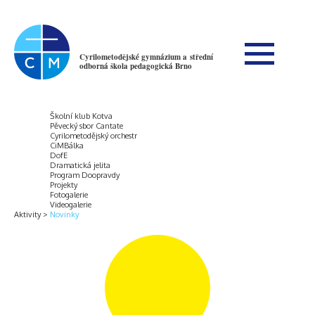
Cyrilometodějské gymnázium a střední
odborná škola pedagogická Brno
Školní klub Kotva
Pěvecký sbor Cantate
Cyrilometodějský orchestr
CiMBálka
DofE
Dramatická jelita
Program Doopravdy
Projekty
Fotogalerie
Videogalerie
Aktivity
Novinky