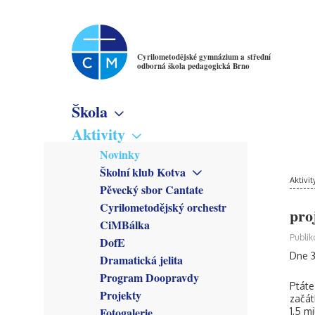
Cyrilometodějské gymnázium a střední
odborná škola pedagogická Brno
Škola
Základní informace
Aktivity
Virtuální prohlídka
Novinky
Školné
Školní klub Kotva
Denní studium
Poslání školy
Aktivit
Obecné informace
Pěvecký sbor Cantate
Večerní studium
Studijní obory
Členové
Cyrilometodějský orchestr
Gymnázium
pro
Předmětové sekce
Kroužky
CiMBálka
Pedagogické lyceum
Český jazyk
Zřizovatel
Připravuje se
Publik
DofE
Předškolní a mimoškolní
Matematika
Školská rada
Co se stalo
pedagogika
Dne 3
Dramatická jelita
Anglický jazyk
Rada školy
Program Doopravdy
Německý jazyk
CM Parlament
Ptáte
Francouzský jazyk
Projekty
Společenství přátel školy
začát
Latina
Fotogalerie
1,5 m