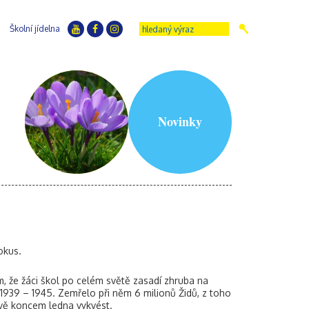
Školní jídelna
Novinky
okus.
m, že žáci škol po celém světě zasadí zhruba na
1939 – 1945. Zemřelo při něm 6 milionů Židů, z toho
ávě koncem ledna vykvést.