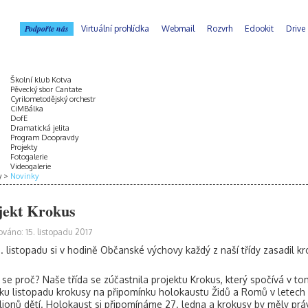
Podpořte nás
Virtuální prohlídka
Webmail
Rozvrh
Edookit
Drive
Školní klub Kotva
Pěvecký sbor Cantate
Cyrilometodějský orchestr
CiMBálka
DofE
Dramatická jelita
Program Doopravdy
Projekty
Fotogalerie
Videogalerie
y
Novinky
jekt Krokus
ováno: 15. listopadu 2017
. listopadu si v hodině Občanské výchovy každý z naší třídy zasadil kr
 se proč? Naše třída se zúčastnila projektu Krokus, který spočívá v to
ku listopadu krokusy na připomínku holokaustu Židů a Romů v letech 
ilionů dětí. Holokaust si připomínáme 27. ledna a krokusy by měly pr