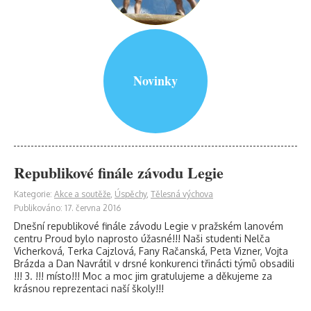
Novinky
Republikové finále závodu Legie
Kategorie:
Akce a soutěže
,
Úspěchy
,
Tělesná výchova
Publikováno: 17. června 2016
Dnešní republikové finále závodu Legie v pražském lanovém
centru Proud bylo naprosto úžasné!!! Naši studenti Nelča
Vicherková, Terka Cajzlová, Fany Račanská, Peťa Vizner, Vojta
Brázda a Dan Navrátil v drsné konkurenci třinácti týmů obsadili
!!! 3. !!! místo!!! Moc a moc jim gratulujeme a děkujeme za
krásnou reprezentaci naší školy!!!