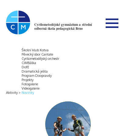
Cyrilometodějské gymnázium a střední
odborná škola pedagogická Brno
Školní klub Kotva
Pěvecký sbor Cantate
Cyrilometodějský orchestr
CiMBálka
DofE
Dramatická jelita
Program Doopravdy
Projekty
Fotogalerie
Videogalerie
Aktivity
Novinky