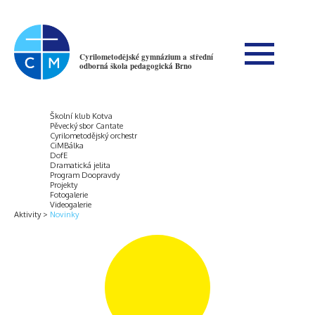
Cyrilometodějské gymnázium a střední
odborná škola pedagogická Brno
Školní klub Kotva
Pěvecký sbor Cantate
Cyrilometodějský orchestr
CiMBálka
DofE
Dramatická jelita
Program Doopravdy
Projekty
Fotogalerie
Videogalerie
Aktivity
Novinky