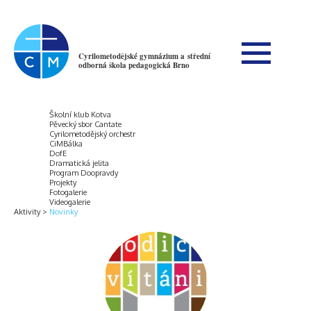
Cyrilometodějské gymnázium a střední
odborná škola pedagogická Brno
Školní klub Kotva
Pěvecký sbor Cantate
Cyrilometodějský orchestr
CiMBálka
DofE
Dramatická jelita
Program Doopravdy
Projekty
Fotogalerie
Videogalerie
Aktivity
Novinky