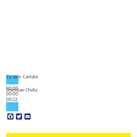
Za sbor Cantate
00:00
Stanislav Chvíla
00:00
00:22
Facebook
Twitter
Email