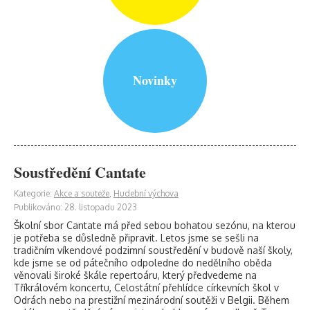
Novinky
Soustředění Cantate
Kategorie:
Akce a souteže
,
Hudební výchova
Publikováno: 28. listopadu 2023
Školní sbor Cantate má před sebou bohatou sezónu, na kterou
je potřeba se důsledně připravit. Letos jsme se sešli na
tradičním víkendové podzimní soustředění v budově naší školy,
kde jsme se od pátečního odpoledne do nedělního oběda
věnovali široké škále repertoáru, který předvedeme na
Tříkrálovém koncertu, Celostátní přehlídce církevních škol v
Odrách nebo na prestižní mezinárodní soutěži v Belgii. Během