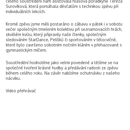
celého soustředění nám asistovala hlasová poradkyně Tereza
Surovíková, která pomáhala děvčatům s technikou zpěvu při
individuálních lekcích.
Kromě zpěvu jsme měli postaráno o zábavu v pátek i v sobotu
večer společným tmelením kolektivu při seznamovacích hrách,
skvělém kvízu, který připravily naše členky, společným
sledováním StarDance, Pelíšků či sportováním v tělocvičně,
které bylo završeno sobotním nočním kláním v přehazované s
gymnastickým míčem.
Soustředění hodnotíme jako velmi povedené a těšíme se na
společné tvoření krásné hudby a předávání radosti ze zpěvu
během celého roku. Na závěr nabízíme ochutnávku z našeho
nácviku.
Video přehrávač