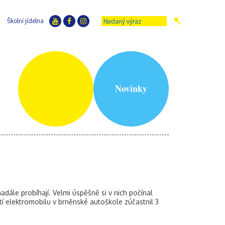
Školní jídelna
Novinky
dále probíhají. Velmi úspěšně si v nich počínal
tí elektromobilu v brněnské autoškole zúčastnil 3