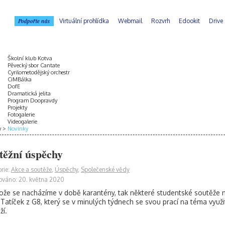
Podpořte nás
Virtuální prohlídka
Webmail
Rozvrh
Edookit
Drive
Školní klub Kotva
Pěvecký sbor Cantate
Cyrilometodějský orchestr
CiMBálka
DofE
Dramatická jelita
Program Doopravdy
Projekty
Fotogalerie
Videogalerie
y
Novinky
těžní úspěchy
rie:
Akce a soutěže
,
Úspěchy
,
Společenské vědy
ováno: 20. května 2020
ože se nacházíme v době karantény, tak některé studentské soutěže na
 Tatíček z G8, který se v minulých týdnech se svou prací na téma využi
ží.