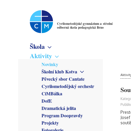
Cyrilometodějské gymnázium a střední
odborná škola pedagogická Brno
Škola
Základní informace
Aktivity
Virtuální prohlídka
Novinky
Školné
Školní klub Kotva
Denní studium
Poslání školy
Aktivit
Obecné informace
Pěvecký sbor Cantate
Večerní studium
Studijní obory
Členové
Cyrilometodějský orchestr
Gymnázium
Sou
Předmětové sekce
Kroužky
CiMBálka
Pedagogické lyceum
Český jazyk
Zřizovatel
Připravuje se
Katego
DofE
Předškolní a mimoškolní
Matematika
Školská rada
Co se stalo
Publik
pedagogika
Dramatická jelita
Anglický jazyk
Rada školy
Prest
Program Doopravdy
Německý jazyk
CM Parlament
Josef
Francouzský jazyk
Projekty
soutě
Společenství přátel školy
Latina
Fotogalerie