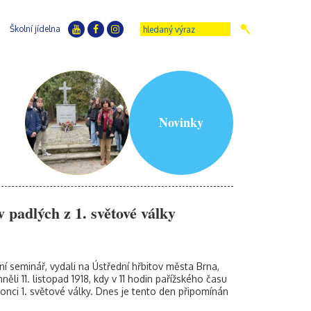
Školní jídelna
Novinky
 padlých z 1. světové války
ní seminář, vydali na Ústřední hřbitov města Brna,
ěli 11. listopad 1918, kdy v 11 hodin pařížského času
nci 1. světové války. Dnes je tento den připomínán