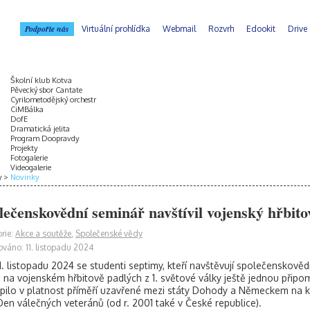
Podpořte nás
Virtuální prohlídka
Webmail
Rozvrh
Edookit
Drive
Školní klub Kotva
Pěvecký sbor Cantate
Cyrilometodějský orchestr
CiMBálka
DofE
Dramatická jelita
Program Doopravdy
Projekty
Fotogalerie
Videogalerie
y
Novinky
lečenskovědní seminář navštívil vojenský hřbitov
rie:
Akce a soutěže
,
Společenské vědy
ováno: 11. listopadu 2024
1. listopadu 2024 se studenti septimy, kteří navštěvují společenskověd
i na vojenském hřbitově padlých z 1. světové války ještě jednou připomn
pilo v platnost příměří uzavřené mezi státy Dohody a Německem na ko
Den válečných veteránů (od r. 2001 také v České republice).