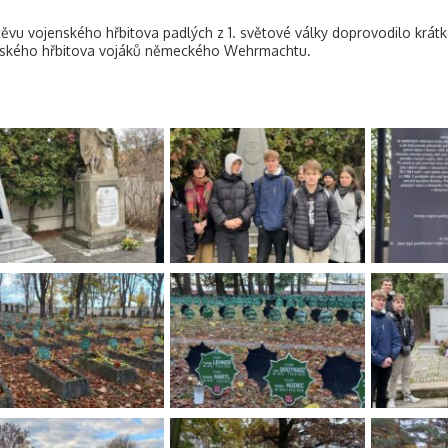
ěvu vojenského hřbitova padlých z 1. světové války doprovodilo krát
nského hřbitova vojáků německého Wehrmachtu.