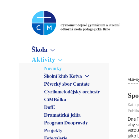
Cyrilometodějské gymnázium a střední
odborná škola pedagogická Brno
Škola
Základní informace
Aktivity
Virtuální prohlídka
Novinky
Školné
Školní klub Kotva
Denní studium
Poslání školy
Aktivit
Obecné informace
Pěvecký sbor Cantate
Večerní studium
Studijní obory
Členové
Cyrilometodějský orchestr
Gymnázium
Spo
Předmětové sekce
Kroužky
CiMBálka
Pedagogické lyceum
Český jazyk
Zřizovatel
Připravuje se
Katego
DofE
Předškolní a mimoškolní
Matematika
Školská rada
Co se stalo
Publik
pedagogika
Dramatická jelita
Anglický jazyk
Rada školy
Dne 1
Program Doopravdy
Německý jazyk
CM Parlament
aby s
Francouzský jazyk
Projekty
vstou
Společenství přátel školy
jako 
Latina
Fotogalerie