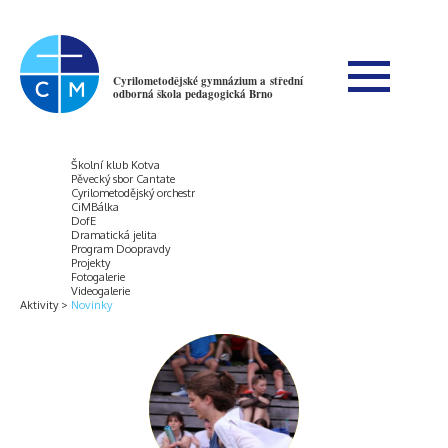
Cyrilometodějské gymnázium a střední
odborná škola pedagogická Brno
Školní klub Kotva
Pěvecký sbor Cantate
Cyrilometodějský orchestr
CiMBálka
DofE
Dramatická jelita
Program Doopravdy
Projekty
Fotogalerie
Videogalerie
Aktivity
Novinky