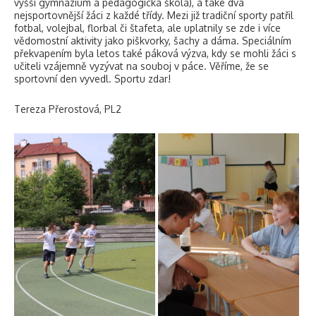
vyšší gymnázium a pedagogická škola), a také dva
nejsportovnější žáci z každé třídy. Mezi již tradiční sporty patřil
fotbal, volejbal, florbal či štafeta, ale uplatnily se zde i více
vědomostní aktivity jako piškvorky, šachy a dáma. Speciálním
překvapením byla letos také páková výzva, kdy se mohli žáci s
učiteli vzájemně vyzývat na souboj v páce. Věříme, že se
sportovní den vyvedl. Sportu zdar!
Tereza Přerostová, PL2