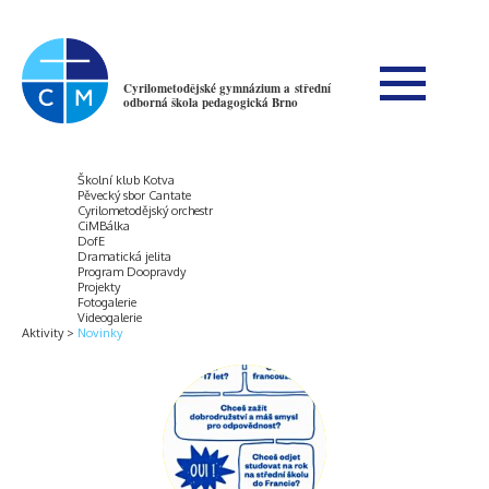
Cyrilometodějské gymnázium a střední
odborná škola pedagogická Brno
Školní klub Kotva
Pěvecký sbor Cantate
Cyrilometodějský orchestr
CiMBálka
DofE
Dramatická jelita
Program Doopravdy
Projekty
Fotogalerie
Videogalerie
Aktivity
Novinky