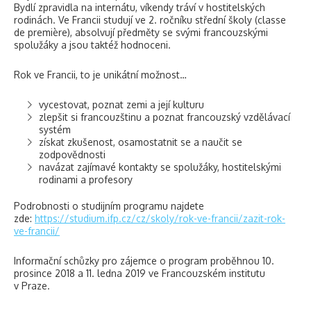
Bydlí zpravidla na internátu, víkendy tráví v hostitelských
rodinách. Ve Francii studují ve 2. ročníku střední školy (classe
de première), absolvují předměty se svými francouzskými
spolužáky a jsou taktéž hodnoceni.
Rok ve Francii, to je unikátní možnost…
vycestovat, poznat zemi a její kulturu
zlepšit si francouzštinu a poznat francouzský vzdělávací
systém
získat zkušenost, osamostatnit se a naučit se
zodpovědnosti
navázat zajímavé kontakty se spolužáky, hostitelskými
rodinami a profesory
Podrobnosti o studijním programu najdete
zde:
https://studium.ifp.cz/cz/skoly/rok-ve-francii/zazit-rok-
ve-francii/
Informační schůzky pro zájemce o program proběhnou
10.
prosince 2018 a 11. ledna 2019
ve Francouzském institutu
v Praze.