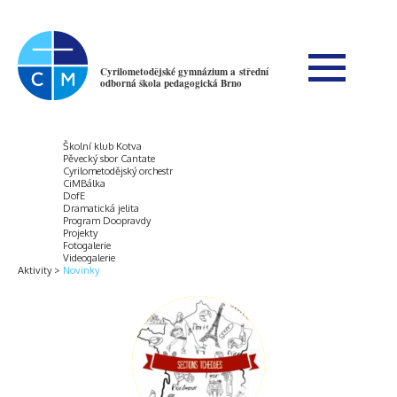
Cyrilometodějské gymnázium a střední
odborná škola pedagogická Brno
Školní klub Kotva
Pěvecký sbor Cantate
Cyrilometodějský orchestr
CiMBálka
DofE
Dramatická jelita
Program Doopravdy
Projekty
Fotogalerie
Videogalerie
Aktivity
Novinky