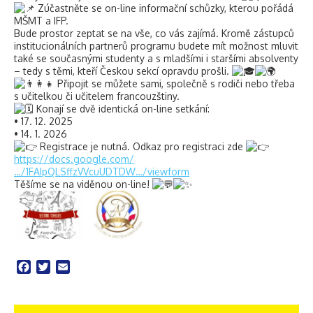
Zúčastněte se on-line informační schůzky, kterou pořádá
MŠMT a IFP.
Bude prostor zeptat se na vše, co vás zajímá. Kromě zástupců
institucionálních partnerů programu budete mít možnost mluvit
také se současnými studenty a s mladšími i staršími absolventy
– tedy s těmi, kteří Českou sekcí opravdu prošli.
Připojit se můžete sami, společně s rodiči nebo třeba
s učitelkou či učitelem francouzštiny.
Konají se dvě identická on-line setkání:
• 17. 12. 2025
• 14. 1. 2026
Registrace je nutná. Odkaz pro registraci zde
https://docs.google.com/
…/1FAIpQLSffzVVcuUDTDW…/viewform
Těšíme se na viděnou on-line!
Facebook
Twitter
Email