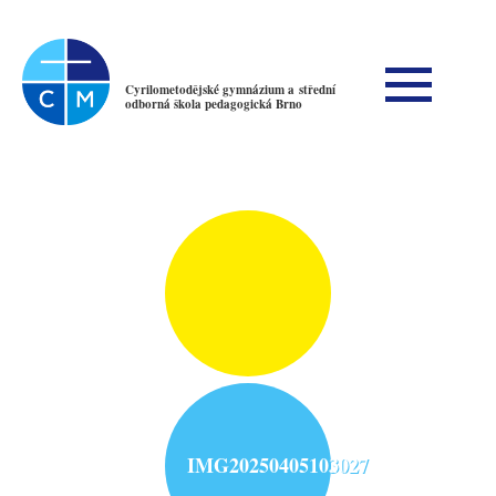
Cyrilometodějské gymnázium a střední
odborná škola pedagogická Brno
IMG20250405103027