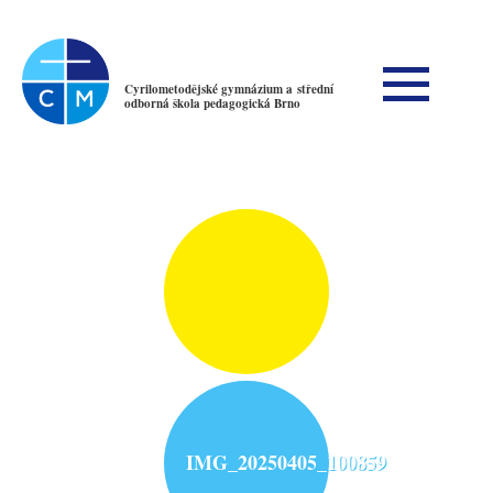
Cyrilometodějské gymnázium a střední
odborná škola pedagogická Brno
IMG_20250405_100859