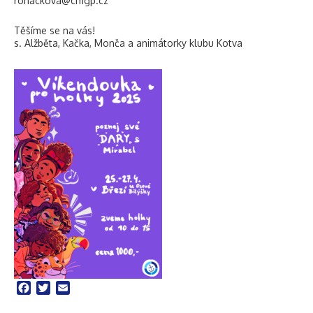
rohackova@cmgp.cz
Těšíme se na vás!
s. Alžběta, Kačka, Monča a animátorky klubu Kotva
Facebook
Twitter
Email