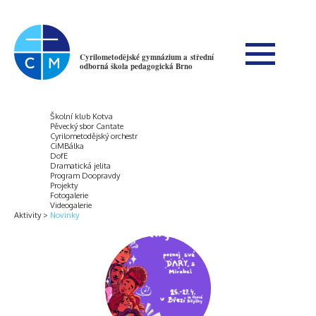
Cyrilometodějské gymnázium a střední
odborná škola pedagogická Brno
Školní klub Kotva
Pěvecký sbor Cantate
Cyrilometodějský orchestr
CiMBálka
DofE
Dramatická jelita
Program Doopravdy
Projekty
Fotogalerie
Videogalerie
Aktivity
Novinky