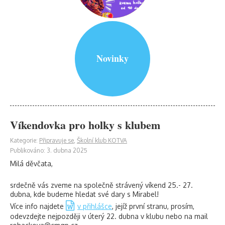
Novinky
Víkendovka pro holky s klubem
Kategorie:
Připravuje se
,
Školní klub KOTVA
Publikováno: 3. dubna 2025
Milá děvčata,
srdečně vás zveme na společně strávený víkend 25.- 27.
dubna, kde budeme hledat své dary s Mirabel!
Více info najdete
v přihlášce
, jejíž první stranu, prosím,
odevzdejte nejpozději v úterý 22. dubna v klubu nebo na mail