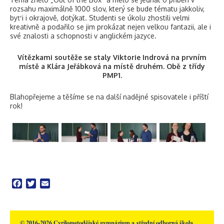
rozsahu maximálně 1000 slov, který se bude tématu jakkoliv,
byť i i okrajově, dotýkat. Studenti se úkolu zhostili velmi
kreativně a podařilo se jim prokázat nejen velkou fantazii, ale i
své znalosti a schopnosti v anglickém jazyce.
Vítězkami soutěže se staly Viktorie Indrová na prvním
místě a Klára Jeřábková na místě druhém. Obě z třídy
PMP1.
Blahopřejeme a těšíme se na další nadějné spisovatele i příští
rok!
Facebook
Twitter
Email
© 2016-2026 Cyrilometodějské gymnázium a střední odborná škola