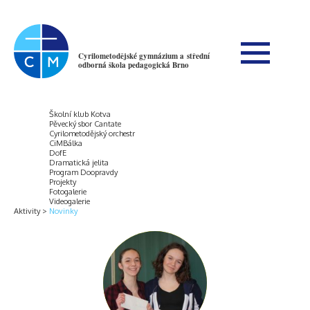
Cyrilometodějské gymnázium a střední
odborná škola pedagogická Brno
Školní klub Kotva
Pěvecký sbor Cantate
Cyrilometodějský orchestr
CiMBálka
DofE
Dramatická jelita
Program Doopravdy
Projekty
Fotogalerie
Videogalerie
Aktivity
Novinky