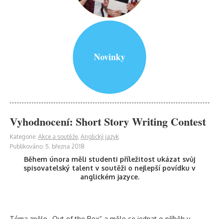
Novinky
Vyhodnocení: Short Story Writing Contest
Kategorie:
Akce a soutěže
,
Anglický jazyk
Publikováno: 5. března 2018
Během února měli studenti příležitost ukázat svůj
spisovatelský talent v soutěži o nejlepší povídku v
anglickém jazyce.
Téma znělo „Out of the Box“ a mělo se jednat o příběh v