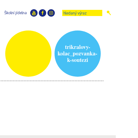
Školní jídelna
trikralovy-
kolac_pozvanka-
k-soutezi