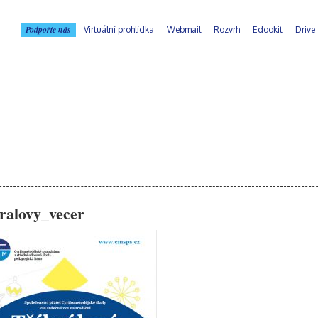
Podpořte nás
Virtuální prohlídka
Webmail
Rozvrh
Edookit
Drive
kralovy_vecer