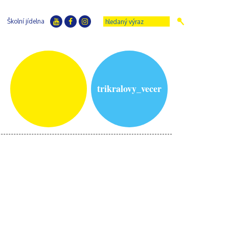
Školní jídelna
trikralovy_vecer