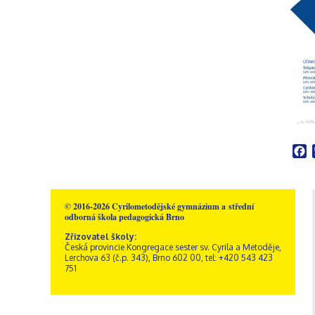
Školní poradenské
Rakousko – Sacré Coeur
Videogalerie
Správní zaměstnanci
Přírodní vědy
pracoviště
Zřizovatel školy
Informatika
Výchovný poradce
Historie školy
Společenské vědy
Školní metodik prevence
Dokumenty a formuláře
Pedagogika a
Speciální pedagog
Sportovní areál sv. Josefa
psychologie
Školní psycholog
Akce
GDPR, ochrana
Křesťanská výchova
oznamovatelů
Výchovný poradce –
Obecné informace
Hudební výchova
kariérový poradce
Kamerový systém
Správa areálu
Výtvarná výchova
Naši sponzoři
Otvírací doba a ceník
Tělesná výchova
Dramatická výchova
F
© 2016-2026 Cyrilometodějské gymnázium a střední
odborná škola pedagogická Brno
Zřizovatel školy:
Česká provincie Kongregace sester sv. Cyrila a Metoděje,
Lerchova 63 (č.p. 343), Brno 602 00, tel: +420 543 423
751