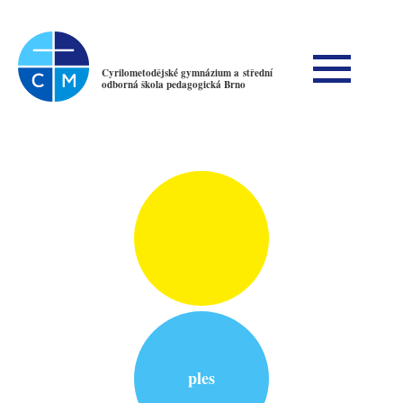
Cyrilometodějské gymnázium a střední
odborná škola pedagogická Brno
ples