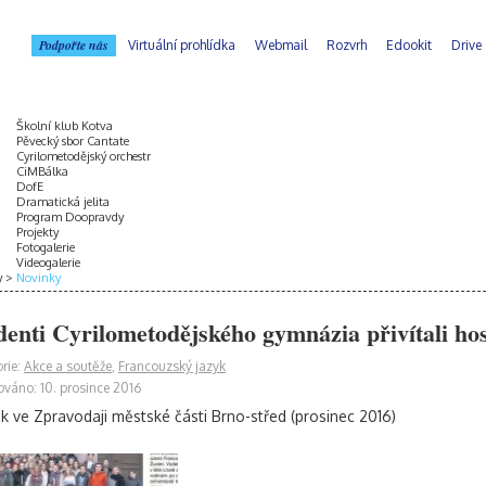
Podpořte nás
Virtuální prohlídka
Webmail
Rozvrh
Edookit
Drive
Školní klub Kotva
Pěvecký sbor Cantate
Cyrilometodějský orchestr
CiMBálka
DofE
Dramatická jelita
Program Doopravdy
Projekty
Fotogalerie
Videogalerie
y
Novinky
denti Cyrilometodějského gymnázia přivítali hos
rie:
Akce a soutěže
,
Francouzský jazyk
ováno: 10. prosince 2016
k ve Zpravodaji městské části Brno-střed (prosinec 2016)