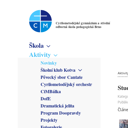
Cyrilometodějské gymnázium a střední
odborná škola pedagogická Brno
Škola
Základní informace
Aktivity
Virtuální prohlídka
Novinky
Školné
Školní klub Kotva
Denní studium
Poslání školy
Aktivit
Obecné informace
Pěvecký sbor Cantate
Večerní studium
Studijní obory
Členové
Cyrilometodějský orchestr
Gymnázium
Stu
Předmětové sekce
Kroužky
CiMBálka
Pedagogické lyceum
Český jazyk
Zřizovatel
Připravuje se
Katego
DofE
Předškolní a mimoškolní
Matematika
Školská rada
Co se stalo
Publik
pedagogika
Dramatická jelita
Anglický jazyk
Rada školy
Článe
Program Doopravdy
Německý jazyk
CM Parlament
Francouzský jazyk
Projekty
Společenství přátel školy
Latina
Fotogalerie