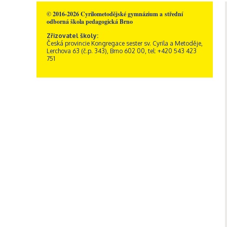
Školní poradenské
Rakousko – Sacré Coeur
Videogalerie
Správní zaměstnanci
Přírodní vědy
pracoviště
© 2016-2026 Cyrilometodějské gymnázium a střední
Zřizovatel školy
Informatika
Výchovný poradce
odborná škola pedagogická Brno
Historie školy
Společenské vědy
Školní metodik prevence
Dokumenty a formuláře
Zřizovatel školy:
Pedagogika a
Česká provincie Kongregace sester sv. Cyrila a Metoděje,
Speciální pedagog
Sportovní areál sv. Josefa
psychologie
Lerchova 63 (č.p. 343), Brno 602 00, tel: +420 543 423
Školní psycholog
751
Akce
GDPR, ochrana
Křesťanská výchova
oznamovatelů
Výchovný poradce –
Obecné informace
Hudební výchova
kariérový poradce
Kamerový systém
Správa areálu
Výtvarná výchova
Naši sponzoři
Otvírací doba a ceník
Tělesná výchova
Dramatická výchova