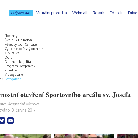
Podpořte nás
Virtuální prohlídka
Webmail
Rozvrh
Edookit
Drive
Novinky
Školní klub Kotva
Pěvecký sbor Cantate
Cyrilometodějský orchestr
CiMBálka
DofE
Dramatická jelita
Program Doopravdy
Projekty
Videogalerie
y
Fotogalerie
vnostní otevření Sportovního areálu sv. Josefa
rie:
Křesťanská výchova
ováno: 8. června 2017
acebook
Twitter
Email