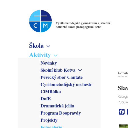
Cyrilometodějské gymnázium a střední
odborná škola pedagogická Brno
Škola
Základní informace
Aktivity
Virtuální prohlídka
Novinky
Školné
Školní klub Kotva
Denní studium
Poslání školy
Aktivit
Obecné informace
Pěvecký sbor Cantate
Večerní studium
Studijní obory
Členové
Cyrilometodějský orchestr
Gymnázium
Sla
Předmětové sekce
Kroužky
CiMBálka
Pedagogické lyceum
Český jazyk
Zřizovatel
Připravuje se
Katego
DofE
Předškolní a mimoškolní
Matematika
Školská rada
Co se stalo
Publik
pedagogika
Dramatická jelita
Anglický jazyk
Rada školy
F
Program Doopravdy
Německý jazyk
CM Parlament
Francouzský jazyk
Projekty
Společenství přátel školy
Latina
Fotogalerie