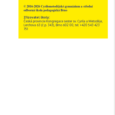
© 2016-2026 Cyrilometodějské gymnázium a střední
odborná škola pedagogická Brno
Zřizovatel školy:
Česká provincie Kongregace sester sv. Cyrila a Metoděje,
Lerchova 63 (č.p. 343), Brno 602 00, tel: +420 543 423
751