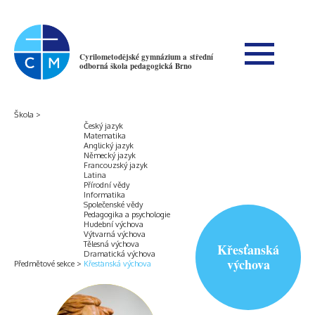
Cyrilometodějské gymnázium a střední
odborná škola pedagogická Brno
Škola
Český jazyk
Matematika
Anglický jazyk
Německý jazyk
Francouzský jazyk
Latina
Přírodní vědy
Informatika
Společenské vědy
Pedagogika a psychologie
Hudební výchova
Výtvarná výchova
Tělesná výchova
Křesťanská
Dramatická výchova
výchova
Předmětové sekce
Křesťanská výchova