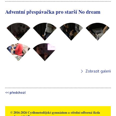
Adventní přespávačka pro starší No dream
Zobrazit galerii
<< předchozí
© 2016-2026 Cyrilometodějské gymnázium a střední odborná škola