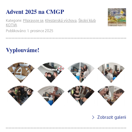
Advent 2025 na CMGP
Kategorie:
Připravuje se
,
Křesťanská výchova
,
Školní klub
KOTVA
Publikováno: 1. prosince 2025
Vyplouváme!
Zobrazit galerii